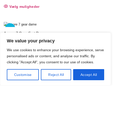
på
Vælg muligheder
Dette
varesiden
vare
har
flere
varianter.
-31%
Mulighederne
Amore 7 Gear Sort Dame
kan
SOL
We value your privacy
D OU
vælges
Den
Den
3.390
kr.
4.930
kr.
T
på
oprindelige
aktuelle
We use cookies to enhance your browsing experience, serve
Læs mere
varesiden
pris
pris
personalised ads or content, and analyse our traffic. By
var:
er:
clicking "Accept All", you consent to our use of cookies.
4.930 kr..
3.390 kr..
SOL
D OU
Customise
Reject All
Accept All
T
Micado Sirius 7G
1.300
kr.
Vælg muligheder
Dette
vare
har
flere