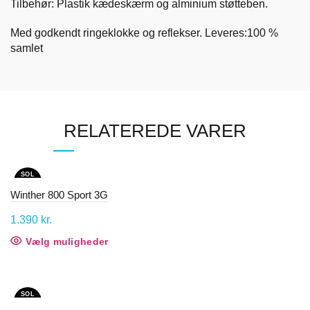
​Tilbehør: Plastik kædeskærm og alminium støtteben.
Med godkendt ringeklokke og reflekser. Leveres:100 %
samlet
RELATEREDE VARER
SOL
D OU
T
Winther 800 Sport 3G
1.390
kr.
Vælg muligheder
Dette
vare
har
flere
SOL
varianter.
D OU
T