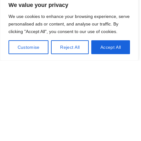
har
We value your privacy
flere
We use cookies to enhance your browsing experience, serve
varianter.
-32%
Mulighederne
personalised ads or content, and analyse our traffic. By
Miria Lite 3 Gear
kan
clicking "Accept All", you consent to our use of cookies.
SOL
D OU
Den
Den
vælges
3.490
kr.
5.140
kr.
T
på
oprindelige
aktuelle
Vælg muligheder
Dette
Customise
Reject All
Accept All
varesiden
pris
pris
vare
har
var:
er:
flere
5.140 kr..
3.490 kr..
SOL
varianter.
D OU
T
Mulighederne
Retro Damecykel 3G
kan
vælges
1.599
kr.
på
Vælg muligheder
Dette
varesiden
vare
har
flere
varianter.
-42%
Mulighederne
Meyer Basic
kan
SOL