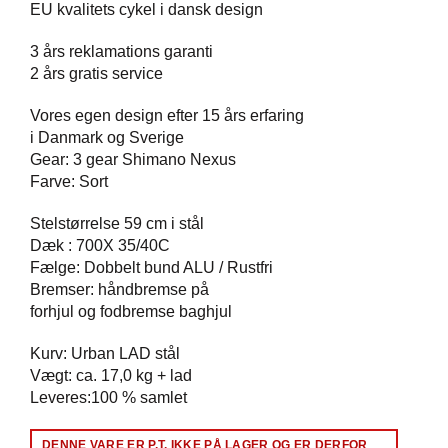
EU​ ​kvalitets ​cykel​ ​i​ ​dansk​ ​design
3​ ​års reklamations garanti
2​ ​års gratis service
Vores​ ​egen​ ​design​ ​efter​ ​15​ ​års​ ​erfaring​ ​
i​ ​Danmark​ ​og​ ​Sverige
Gear:​ ​3​ ​gear​ ​Shimano​ ​Nexus
Farve:​ Sort
Stelstørrelse​ ​59 cm i stål
Dæk​ ​:​ ​700X​ ​35/40C
Fælge:​ ​Dobbelt​ ​bund​ ​ALU​ ​/​ ​Rustfri
Bremser:​ ​håndbremse​ ​på​ ​
forhjul​ ​og​ ​fodbremse​ ​baghjul
Kurv:​ ​Urban​ ​LAD​ ​stål
Vægt: ca. 17,0 kg + lad
Leveres:100 % samlet
Alternative:
DENNE VARE ER P.T. IKKE PÅ LAGER OG ER DERFOR