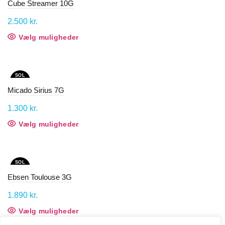
Mulighederne
Cube Streamer 10G
kan
vælges
2.500
kr.
på
Vælg muligheder
Dette
varesiden
vare
har
flere
SOL
varianter.
D OU
T
Mulighederne
Micado Sirius 7G
kan
vælges
1.300
kr.
på
Vælg muligheder
Dette
varesiden
vare
har
flere
SOL
varianter.
D OU
T
Mulighederne
Ebsen Toulouse 3G
kan
vælges
1.890
kr.
på
Vælg muligheder
Dette
varesiden
vare