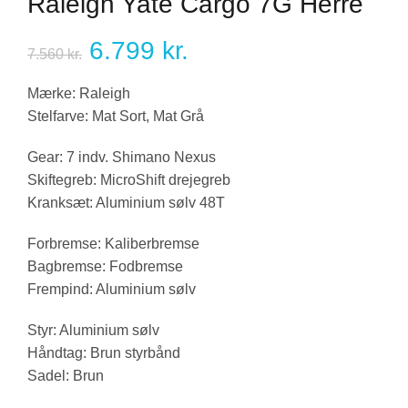
Raleigh Yate Cargo 7G Herre
Den
Den
6.799
kr.
7.560
kr.
oprindelige
aktuelle
Mærke:
Raleigh
Stelfarve:
Mat Sort, Mat Grå
pris
pris
Gear:
7
indv. Shimano Nexus
var:
er:
Skiftegreb:
MicroShift drejegreb
Kranksæt:
Aluminium sølv 48T
7.560 kr..
6.799 kr..
Forbremse:
Kaliberbremse
Bagbremse:
Fodbremse
Frempind:
Aluminium sølv
Styr:
Aluminium sølv
Håndtag:
Brun styrbånd
Sadel:
Brun