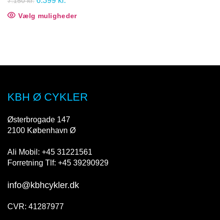
6.399
kr.
7.150
kr.
T
oprindelige
aktuelle
Vælg muligheder
Dette
pris
pris
vare
har
var:
er:
flere
7.150 kr..
6.399 kr..
varianter.
Mulighederne
kan
vælges
på
KBH Ø CYKLER
varesiden
Østerbrogade 147
2100 København Ø
Ali Mobil: +45 31221561
Forretning Tlf: +45 39290929
info@kbhcykler.dk
CVR: 41287977