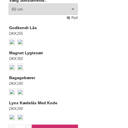
Vælg Stelstørrelse
Ryd
Godkendt Lås
DKK255
Magnet Lygtesæt
DKK350
Bagagebærer
DKK190
Lynx Kædelås Med Kode
DKK200
Raleigh Yate Cargo 7G Herre antal