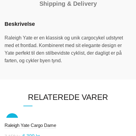
Shipping & Delivery
Beskrivelse
Raleigh Yate er en klassisk og unik cargocykel udstyret
med et frontlad. Kombineret med sit elegante design er
Yate perfekt til den stilbevidste cyklist, der dagligt er på
farten, og cykler byen tynd.
RELATEREDE VARER
-11%
Raleigh Yate Cargo Dame
SOL
D OU
Den
Den