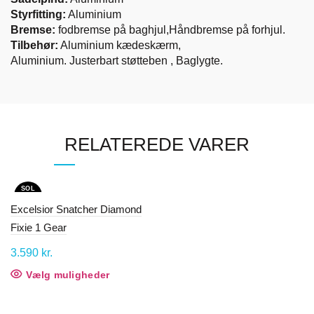
Styrfitting:
Aluminium
Bremse:
fodbremse på baghjul,Håndbremse på forhjul.
​Tilbehør:
Aluminium kædeskærm,
Aluminium. Justerbart støtteben , Baglygte.
RELATEREDE VARER
SOL
D OU
T
Excelsior Snatcher Diamond
Fixie 1 Gear
3.590
kr.
Vælg muligheder
Dette
vare
har