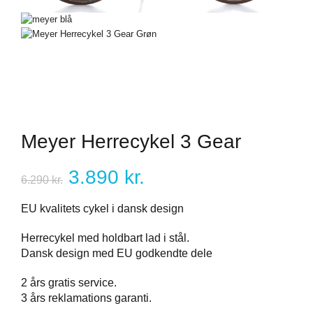
Meyer Herrecykel 3 Gear
Den
Den
3.890
kr.
6.290
kr.
oprindelige
aktuelle
EU​ ​kvalitets ​cykel​ ​i​ ​dansk​ ​design
pris
pris
Herrecykel med holdbart lad i stål.
Dansk design med EU godkendte dele
var:
er:
2 års gratis service.
6.290 kr..
3.890 kr..
3 års reklamations garanti.