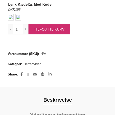
Lynx Kædelås Med Kode
DKK195
Meyer Herrecykel 3 Gear antal
TILFØJ TIL KURV
Varenummer (SKU):
N/A
Kategori:
Herrecykler
Share
Beskrivelse
Yderligere information