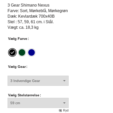
3 Gear Shimano Nexus
Farve: Sort, Mørkeblå, Mørkegrøn
Dæk: Kevlar​​dæk 700x40B
Stel : 57, 59, 61 cm. i Stål.
Vægt: ca. 18,3 kg
Alternative:
Vælg Farve
Vælg Gear
Vælg Stelstørrelse
Ryd