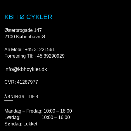
på
varesiden
KBH Ø CYKLER
Østerbrogade 147
2100 København Ø
Ali Mobil: +45 31221561
Forretning Tlf: +45 39290929
info@kbhcykler.dk
CVR: 41287977
ÅBNINGSTIDER
Mandag – Fredag: 10:00 – 18:00
Lørdag: 10:00 – 16:00
Søndag: Lukket