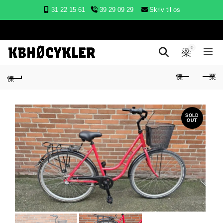
31 22 15 61
39 29 09 29
Skriv til os
0
SOLD
OUT