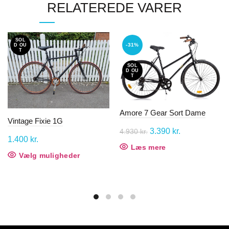
RELATEREDE VARER
SOL
-31%
D OU
T
SOL
D OU
T
Amore 7 Gear Sort Dame
Vintage Fixie 1G
Den
Den
3.390
kr.
4.930
kr.
1.400
kr.
oprindelige
aktuelle
Læs mere
Vælg muligheder
Dette
pris
pris
vare
var:
er:
har
4.930 kr..
3.390 kr..
flere
varianter.
Mulighederne
kan
vælges