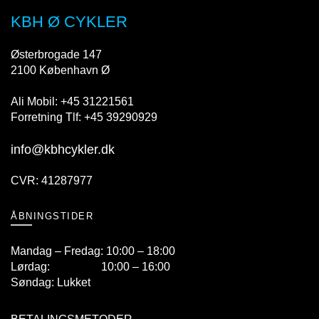
vælges
på
KBH Ø CYKLER
varesiden
Østerbrogade 147
2100 København Ø
Ali Mobil: +45 31221561
Forretning Tlf: +45 39290929
info@kbhcykler.dk
CVR: 41287977
ÅBNINGSTIDER
Mandag – Fredag: 10:00 – 18:00
Lørdag: 10:00 – 16:00
Søndag: Lukket