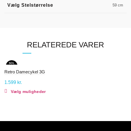
Vælg Stelstørrelse
59 cm
RELATEREDE VARER
SOL
D OU
T
Retro Damecykel 3G
1.599
kr.
Vælg muligheder
Dette
vare
har
flere
varianter.
Mulighederne
kan