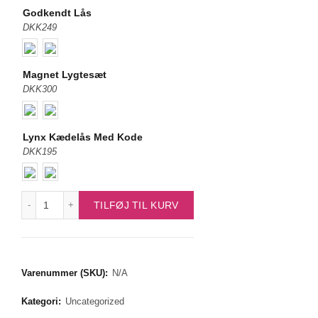
Godkendt Lås
DKK249
Magnet Lygtesæt
DKK300
Lynx Kædelås Med Kode
DKK195
Centurion Herre Sølv 7 Gear antal
TILFØJ TIL KURV
Varenummer (SKU):
N/A
Kategori:
Uncategorized