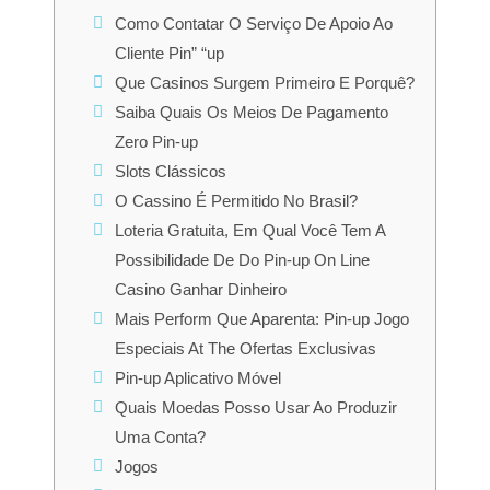
Como Contatar O Serviço De Apoio Ao
Cliente Pin” “up
Que Casinos Surgem Primeiro E Porquê?
Saiba Quais Os Meios De Pagamento
Zero Pin-up
Slots Clássicos
O Cassino É Permitido No Brasil?
Loteria Gratuita, Em Qual Você Tem A
Possibilidade De Do Pin-up On Line
Casino Ganhar Dinheiro
Mais Perform Que Aparenta: Pin-up Jogo
Especiais At The Ofertas Exclusivas
Pin-up Aplicativo Móvel
Quais Moedas Posso Usar Ao Produzir
Uma Conta?
Jogos