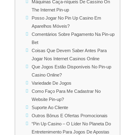
Máquinas Caça-níqueis De Cassino On
The Internet Pin-up
Posso Jogar No Pin Up Casino Em
Aparelhos Móveis?
Comentários Sobre Pagamento Na Pin-up
Bet
Coisas Que Devem Saber Antes Para
Jogar Nos Internet Casinos Online
Que Jogos Estão Disponíveis No Pin-up
Casino Online?
Variedade De Jogos
Como Faço Para Me Cadastrar No
Website Pin-up?
Suporte Ao Cliente
Outros Bônus E Ofertas Promocionais
“Pin Up Casino – O Líder No Planeta Do
Entretenimento Para Jogos De Apostas