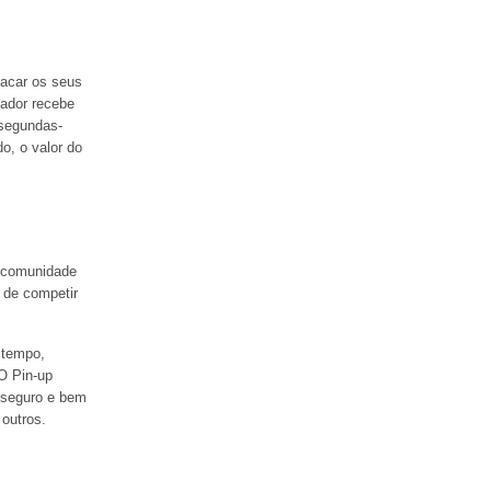
sacar os seus
gador recebe
 segundas-
o, o valor do
a comunidade
e de competir
 tempo,
 O Pin-up
 seguro e bem
outros.