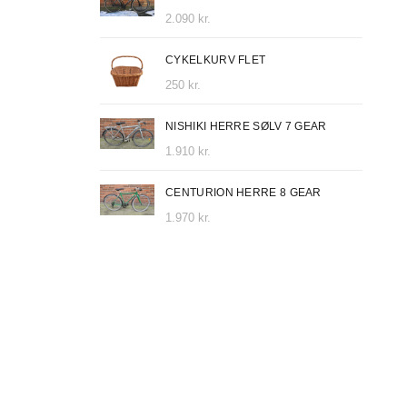
var:
er:
2.090
kr.
7.250 kr..
4.999 kr..
CYKELKURV FLET
250
kr.
NISHIKI HERRE SØLV 7 GEAR
1.910
kr.
CENTURION HERRE 8 GEAR
1.970
kr.