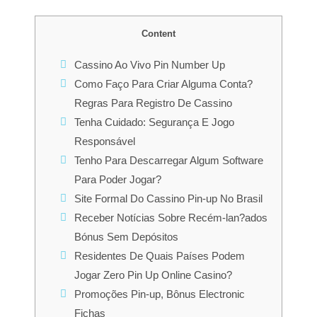
Content
Cassino Ao Vivo Pin Number Up
Como Faço Para Criar Alguma Conta?
Regras Para Registro De Cassino
Tenha Cuidado: Segurança E Jogo
Responsável
Tenho Para Descarregar Algum Software
Para Poder Jogar?
Site Formal Do Cassino Pin-up No Brasil
Receber Notícias Sobre Recém-lan?ados
Bónus Sem Depósitos
Residentes De Quais Países Podem
Jogar Zero Pin Up Online Casino?
Promoções Pin-up, Bônus Electronic
Fichas