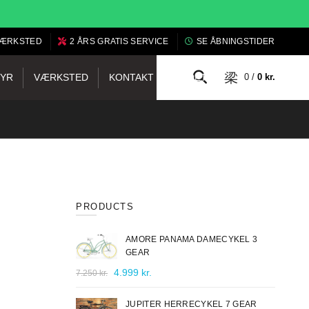
ÆRKSTED
2 ÅRS GRATIS SERVICE
SE ÅBNINGSTIDER
TYR
VÆRKSTED
KONTAKT
ANDET
0
/
0
kr.
PRODUCTS
AMORE PANAMA DAMECYKEL 3
GEAR
Den
Den
4.999
kr.
7.250
kr.
oprindelige
aktuelle
pris
pris
JUPITER HERRECYKEL 7 GEAR