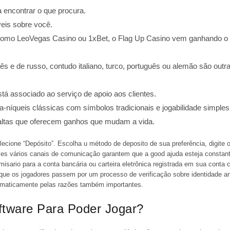
ra encontrar o que procura.
s ​​sobre você.
 como LeoVegas Casino ou 1xBet, o Flag Up Casino vem ganhando o 
lês e de russo, contudo italiano, turco, português ou alemão são outr
está associado ao serviço de apoio aos clientes.
-níqueis clássicas com símbolos tradicionais e jogabilidade simples
 altas que oferecem ganhos que mudam a vida.
ecione “Depósito”. Escolha u método de deposito de sua preferência, digite 
Esses vários canais de comunicação garantem que a good ajuda esteja consta
misario para a conta bancária ou carteira eletrônica registrada em sua conta c
 que os jogadores passem por um processo de verificação sobre identidade a
stematicamente pelas razões também importantes.
ftware Para Poder Jogar?