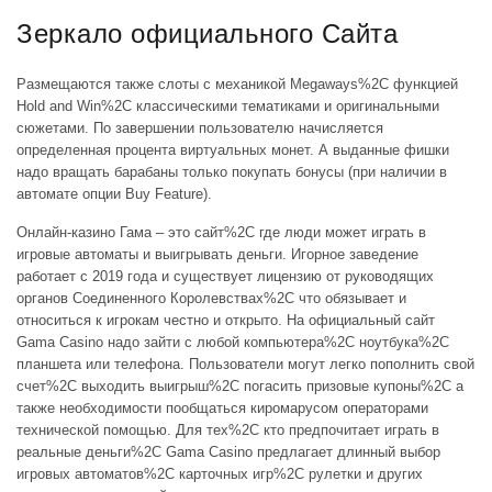
Зеркало официального Сайта
Размещаются также слоты с механикой Megaways%2C функцией
Hold and Win%2C классическими тематиками и оригинальными
сюжетами. По завершении пользователю начисляется
определенная процента виртуальных монет. А выданные фишки
надо вращать барабаны только покупать бонусы (при наличии в
автомате опции Buy Feature).
Онлайн-казино Гама – это сайт%2C где люди может играть в
игровые автоматы и выигрывать деньги. Игорное заведение
работает с 2019 года и существует лицензию от руководящих
органов Соединенного Королевствах%2C что обязывает и
относиться к игрокам честно и открыто. На официальный сайт
Gama Casino надо зайти с любой компьютера%2C ноутбука%2C
планшета или телефона. Пользователи могут легко пополнить свой
счет%2C выходить выигрыш%2C погасить призовые купоны%2C а
также необходимости пообщаться киромарусом операторами
технической помощью. Для тех%2C кто предпочитает играть в
реальные деньги%2C Gama Casino предлагает длинный выбор
игровых автоматов%2C карточных игр%2C рулетки и других