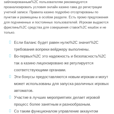
заблокированным%2C пользователям рекомендуется
проанализировать условия онлайн казино гама до регистрации
учетной записи. Правила казино подробно отсортированы по
пунктам и размещены в особом разделе. Есть промо предложения
для подчиненных и постоянных пользователей. Игрокам выдаются
фриспины%2C средства для совершения ставок%2C кешбэк и не
только.
Если баланс будет равен нулю%2C значит%2C
требования вопреки вейджеру выполнены.
Во-первых%2C это надежность и безопасность%2C
так а казино лицензировано же регулируется
соответствующими органами.
Эти бонусы предоставляются новым игрокам и могут
может использованы для запуска различных игровых
автоматов.
Участие в лучших мероприятиях делает игровой
процесс более занятным и разнообразным.
Со таким функционалом управление аккаунтом