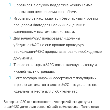
Обратился в службу поддержке казино Гамма
невозможно несколькими способами.
Игроки могут наслаждаться безопасным игровым
процессом благодаря наличии лицензии и
защищенным платежным системам.
Для начала%2C пользователи должны
убедиться%2C но они прошли процедуру
верификации%2C предоставив равно необходимые
документы.
Только его открыть%2C важен кликнуть иконку и
нижней части страницы.
Сайт мутуара широкий ассортимент популярных
игровых автоматов а слотов%2C что делаете его
идеальным места для любителей игр.
Во-первых%2C это возможность бесперебойного доступа к
играм%2C даже если основной сайт заблокирован. Также стоит