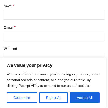
*
Navn
*
E-mail
Websted
We value your privacy
We use cookies to enhance your browsing experience, serve
personalised ads or content, and analyse our traffic. By
Alternative:
clicking "Accept All", you consent to our use of cookies.
PRODUCTS
Customise
Reject All
Accept All
AMORE PANAMA DAMECYKEL 3 GEAR