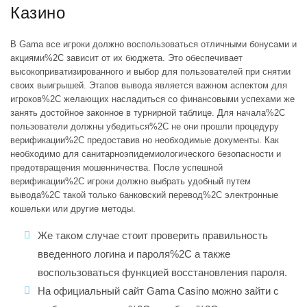
Казино
В Gama все игроки должно воспользоваться отличными бонусами и
акциями%2C зависит от их бюджета. Это обеспечивает
высокоприватизированного и выбор для пользователей при снятии
своих выигрышей. Этапов вывода является важном аспектом для
игроков%2C желающих насладиться со финансовыми успехами же
занять достойное законное в турнирной таблице. Для начала%2C
пользователи должны убедиться%2C не они прошли процедуру
верификации%2C предоставив но необходимые документы. Как
необходимо для санитарноэпидемиологического безопасности и
предотвращения мошенничества. После успешной
верификации%2C игроки должно выбрать удобный путем
вывода%2C такой только банковский перевод%2C электронные
кошельки или другие методы.
Же таком случае стоит проверить правильность
введенного логина и пароля%2C а также
воспользоваться функцией восстановления пароля.
На официальный сайт Gama Casino можно зайти с