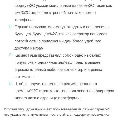
форму%2C указав мои личные данные%2C такие как
имя%2C адрес электронной почты же номер
телефона.
Однако пользователи могут ожидать и появления в
будущем будущем%2C так как оператор понимает
потребность в приложении дли более удобного
доступа к играм.
Казино Гама представлял собой одно из самых
популярных онлайн-казино%2C предлагающее
игрокам длинный выбор азартных игр и игровых
автоматов.
Чтобы получить помощь в режиме реального
времени%2C игрок может воспользоваться флиргеров
живого чата а странице платформы.
Игровая площадка принимает пользователей из разных стран%2C
что указывает в мультиязычность сайта а поддержку нескольких