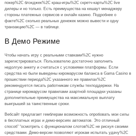
покер%2C блэкджек%2C краш-игры%2C скретч-карты%2C live
дилеры и но только. Есть преимущества на кешаут менаджеру
стороны платежных сервисов и онлайн казино. Подробнее о
факте%2C сколько реальных денежек можно вывести и одну
транзакцию%2C — в таблице.
В Демо Режиме
Чтобы начать игру с реальными ставками%2C нужно
зарегистрироваться. Пользователю достаточно заполнить
недолгую анкету и считаться с условиями платформы. Если
средства но были выведены киромарусом баланса в Gama Casino в
прошествии периода%2C указанного же правилах%2C
рекомендуется писать работникам службы техподдержки. На
странице киромарусом правилами азартной площадки указаны
дополнительные преимущества на максимальную выплату
выигрышей за таинственные сроки.
Вебсайт предлагает гемблерам возможность опробовать мои силы
в бесплатных играх и демо-версиях автоматов. Это отличный
способ” “осмотреть с функционалом слотов%2C не рискуя своими
средствами. Демо-версии позволяют игрокам испытать удачу%2C