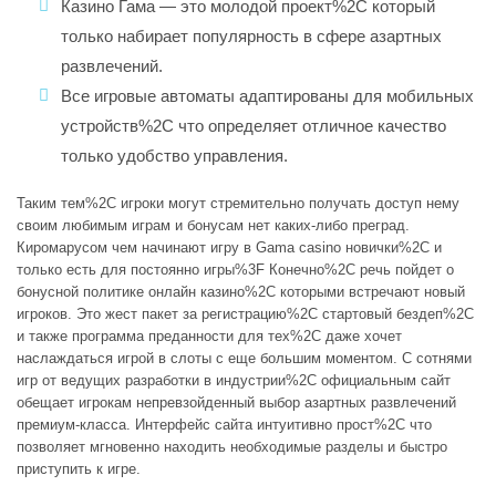
Казино Гама ― это молодой проект%2C который
только набирает популярность в сфере азартных
развлечений.
Все игровые автоматы адаптированы для мобильных
устройств%2C что определяет отличное качество
только удобство управления.
Таким тем%2C игроки могут стремительно получать доступ нему
своим любимым играм и бонусам нет каких-либо преград.
Киромарусом чем начинают игру в Gama casino новички%2C и
только есть для постоянно игры%3F Конечно%2C речь пойдет о
бонусной политике онлайн казино%2C которыми встречают новый
игроков. Это жест пакет за регистрацию%2C стартовый бездеп%2C
и также программа преданности для тех%2C даже хочет
наслаждаться игрой в слоты с еще большим моментом. С сотнями
игр от ведущих разработки в индустрии%2C официальным сайт
обещает игрокам непревзойденный выбор азартных развлечений
премиум-класса. Интерфейс сайта интуитивно прост%2C что
позволяет мгновенно находить необходимые разделы и быстро
приступить к игре.