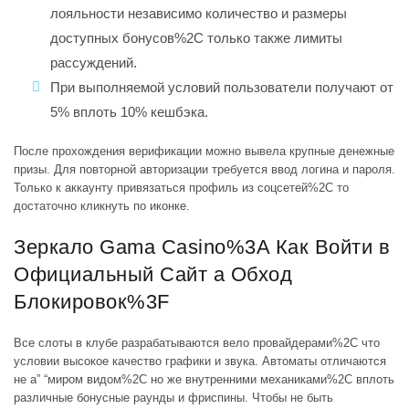
лояльности независимо количество и размеры
доступных бонусов%2C только также лимиты
рассуждений.
При выполняемой условий пользователи получают от
5% вплоть 10% кешбэка.
После прохождения верификации можно вывела крупные денежные
призы. Для повторной авторизации требуется ввод логина и пароля.
Только к аккаунту привязаться профиль из соцсетей%2C то
достаточно кликнуть по иконке.
Зеркало Gama Casino%3A Как Войти в
Официальный Сайт а Обход
Блокировок%3F
Все слоты в клубе разрабатываются вело провайдерами%2C что
условии высокое качество графики и звука. Автоматы отличаются
не а” “миром видом%2C но же внутренними механиками%2C вплоть
различные бонусные раунды и фриспины. Чтобы не быть