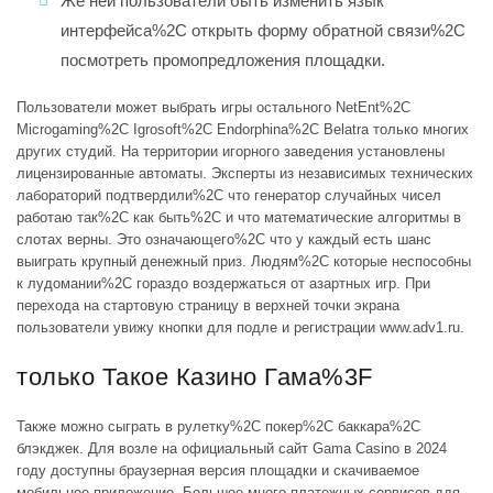
Же ней пользователи быть изменить язык
интерфейса%2C открыть форму обратной связи%2C
посмотреть промопредложения площадки.
Пользователи может выбрать игры остального NetEnt%2C
Microgaming%2C Igrosoft%2C Endorphina%2C Belatra только многих
других студий. На территории игорного заведения установлены
лицензированные автоматы. Эксперты из независимых технических
лабораторий подтвердили%2C что генератор случайных чисел
работаю так%2C как быть%2C и что математические алгоритмы в
слотах верны. Это означающего%2C что у каждый есть шанс
выиграть крупный денежный приз. Людям%2C которые неспособны
к лудомании%2C гораздо воздержаться от азартных игр. При
перехода на стартовую страницу в верхней точки экрана
пользователи увижу кнопки для подле и регистрации
www.adv1.ru
.
только Такое Казино Гама%3F
Также можно сыграть в рулетку%2C покер%2C баккара%2C
блэкджек. Для возле на официальный сайт Gama Casino в 2024
году доступны браузерная версия площадки и скачиваемое
мобильное приложение. Большое много платежных сервисов ддя