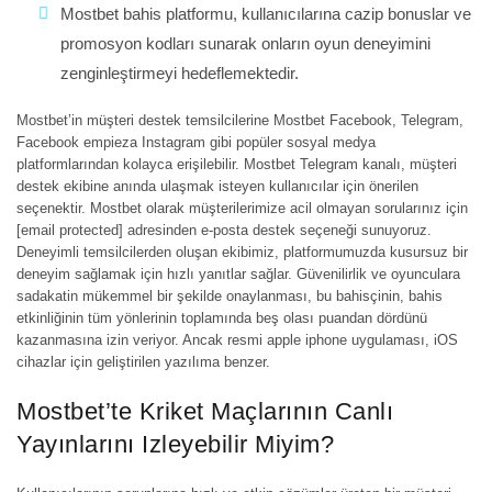
Mostbet bahis platformu, kullanıcılarına cazip bonuslar ve
promosyon kodları sunarak onların oyun deneyimini
zenginleştirmeyi hedeflemektedir.
Mostbet’in müşteri destek temsilcilerine Mostbet Facebook, Telegram,
Facebook empieza Instagram gibi popüler sosyal medya
platformlarından kolayca erişilebilir. Mostbet Telegram kanalı, müşteri
destek ekibine anında ulaşmak isteyen kullanıcılar için önerilen
seçenektir. Mostbet olarak müşterilerimize acil olmayan sorularınız için
[email protected] adresinden e-posta destek seçeneği sunuyoruz.
Deneyimli temsilcilerden oluşan ekibimiz, platformumuzda kusursuz bir
deneyim sağlamak için hızlı yanıtlar sağlar. Güvenilirlik ve oyunculara
sadakatin mükemmel bir şekilde onaylanması, bu bahisçinin, bahis
etkinliğinin tüm yönlerinin toplamında beş olası puandan dördünü
kazanmasına izin veriyor. Ancak resmi apple iphone uygulaması, iOS
cihazlar için geliştirilen yazılıma benzer.
Mostbet’te Kriket Maçlarının Canlı
Yayınlarını Izleyebilir Miyim?