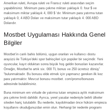
Amerikan ruleti, Avrupa ruleti ve Fransız ruleti arasından seçim
yapabilirsiniz. Minimum para çekme miktarı yaklaşık 0. four $ ve
maksimum miktar yaklaşık 4, 000 $ ‘dır. Minimum para yatırma tutarı
yaklaşık 0, 4 ABD Doları ve maksimum tutar yaklaşık 4. 000 ABD
Dolarıdır.
Mostbet Uygulaması Hakkında Genel
Bilgiler
Mostbet’in canlı bahis bölümü, uygun oranları ve kullanıcı dostu
arayüzü ile Türkiye’deki spor bahisçileri için popüler bir seçimdir. Yeni
oyuncular, kayıt olduktan sonra büyük hoş geldin bonusları kazanırlar.
Örneğin, Mostbet’te artık six. 000 TL bonus ve 250 ücretsiz dönüş”
“bulunmaktadır. Bu bonusu elde etmek için yapmanız gereken ilk kez
para yatırmaktır. Mevcut bonusu mostbet. com/promo/bonuses
adresinde bulabilirsiniz.
Buna minimum em virtude de yatırma tutarı empieza aylık maksimum
pra çekme limiti dahildir. Ayrıca, yerel yasalar nedeniyle belirli ülkeler
siteden hariç tutulabilir. Bu nedenle, kaydolmadan önce hüküm empieza
koşullarını okuduğunuzdan emin olun. Herhangi bir nedenle programı