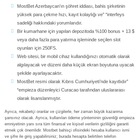
MostBet Azerbaycan’ın şöhret iddiası, bahis şirketinin
yüksek para çekme hızı, kayıt kolaylığı ve” “interfeys
sadeliği hakkındaki yorumlarıdır.
Bir kumarhane için yapılan depozitoda %100 bonus + 13 $
veya daha fazla para yatırma işleminde seçilen slot
oyunları için 250FS.
Web sitesi, bir mobil cihaz kullandığınızı otomatik olarak
algılayacak ve düzeni daha küçük ekran boyutuna uyacak
şekilde ayarlayacaktır.
MostBet resmi olarak Kıbrıs Cumhuriyeti’nde kayıtlıdır”
“empieza düzenleyici Curacao tarafından uluslararası
olarak lisanslanmıştır.
Ayrıca, rekabetçi oranlar ve çizgilerle, her zaman büyük kazanma
şansınız olacak. Ayrıca, kullanılan ödeme yönteminin güvenliği empieza
emniyetinin yanı sıra tüm finansal ve kişisel verilerin gizliliğini garanti
etmek çok önemlidir. Mostbet bahisçi ofisindeki hesaba kullanıcı ismi
ve şifre ile giriş yapabilirsiniz; burada hesapta belirtilen telefon