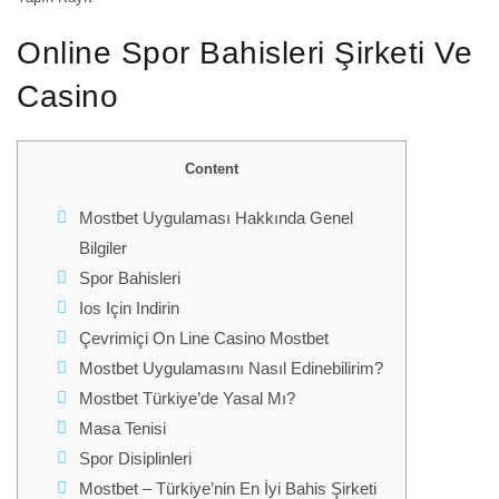
Online Spor Bahisleri Şirketi Ve
Casino
Content
Mostbet Uygulaması Hakkında Genel
Bilgiler
Spor Bahisleri
Ios Için Indirin
Çevrimiçi On Line Casino Mostbet
Mostbet Uygulamasını Nasıl Edinebilirim?
Mostbet Türkiye’de Yasal Mı?
Masa Tenisi
Spor Disiplinleri
Mostbet – Türkiye’nin En İyi Bahis Şirketi