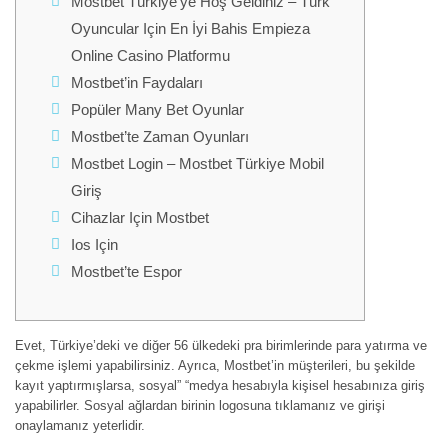
Mostbet Türkiye’ye Hoş Geldiniz – Türk
Oyuncular Için En İyi Bahis Empieza
Online Casino Platformu
Mostbet’in Faydaları
Popüler Many Bet Oyunlar
Mostbet’te Zaman Oyunları
Mostbet Login – Mostbet Türkiye Mobil
Giriş
Cihazlar Için Mostbet
Ios Için
Mostbet’te Espor
Evet, Türkiye’deki ve diğer 56 ülkedeki pra birimlerinde para yatırma ve
çekme işlemi yapabilirsiniz. Ayrıca, Mostbet’in müşterileri, bu şekilde
kayıt yaptırmışlarsa, sosyal” “medya hesabıyla kişisel hesabınıza giriş
yapabilirler. Sosyal ağlardan birinin logosuna tıklamanız ve girişi
onaylamanız yeterlidir.