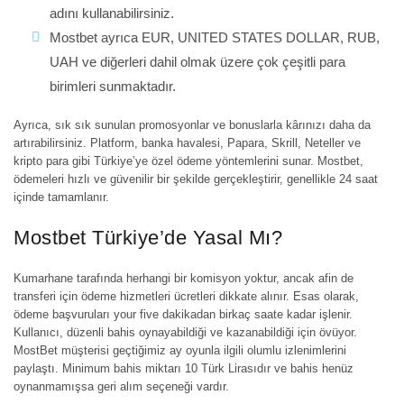
adını kullanabilirsiniz.
Mostbet ayrıca EUR, UNITED STATES DOLLAR, RUB,
UAH ve diğerleri dahil olmak üzere çok çeşitli para
birimleri sunmaktadır.
Ayrıca, sık sık sunulan promosyonlar ve bonuslarla kârınızı daha da
artırabilirsiniz. Platform, banka havalesi, Papara, Skrill, Neteller ve
kripto para gibi Türkiye’ye özel ödeme yöntemlerini sunar. Mostbet,
ödemeleri hızlı ve güvenilir bir şekilde gerçekleştirir, genellikle 24 saat
içinde tamamlanır.
Mostbet Türkiye’de Yasal Mı?
Kumarhane tarafında herhangi bir komisyon yoktur, ancak afin de
transferi için ödeme hizmetleri ücretleri dikkate alınır. Esas olarak,
ödeme başvuruları your five dakikadan birkaç saate kadar işlenir.
Kullanıcı, düzenli bahis oynayabildiği ve kazanabildiği için övüyor.
MostBet müşterisi geçtiğimiz ay oyunla ilgili olumlu izlenimlerini
paylaştı. Minimum bahis miktarı 10 Türk Lirasıdır ve bahis henüz
oynanmamışsa geri alım seçeneği vardır.