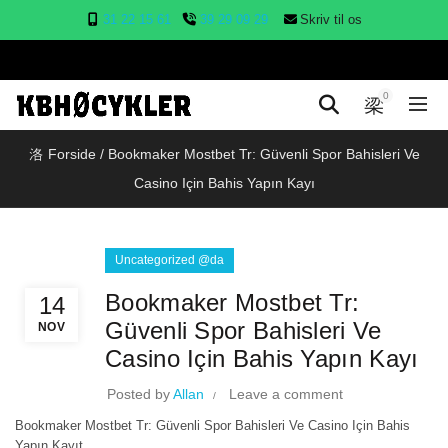
31 22 15 61
39 29 09 29
Skriv til os
0
Forside
/
Bookmaker Mostbet Tr: Güvenli Spor Bahisleri Ve
Casino Için Bahis Yapın Kayı
Uncategorized @da
Bookmaker Mostbet Tr:
14
Güvenli Spor Bahisleri Ve
NOV
Casino Için Bahis Yapın Kayı
Posted by
Allan
Leave a comment
Bookmaker Mostbet Tr: Güvenli Spor Bahisleri Ve Casino Için Bahis
Yapın Kayıt