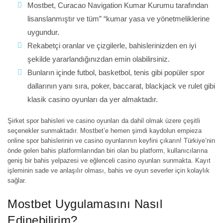
Mostbet, Curacao Navigation Kumar Kurumu tarafından
lisanslanmıştır ve tüm” “kumar yasa ve yönetmeliklerine
uygundur.
Rekabetçi oranlar ve çizgilerle, bahislerinizden en iyi
şekilde yararlandığınızdan emin olabilirsiniz.
Bunların içinde futbol, basketbol, tenis gibi popüler spor
dallarının yanı sıra, poker, baccarat, blackjack ve rulet gibi
klasik casino oyunları da yer almaktadır.
Şirket spor bahisleri ve casino oyunları da dahil olmak üzere çeşitli
seçenekler sunmaktadır. Mostbet’e hemen şimdi kaydolun empieza
online spor bahislerinin ve casino oyunlarının keyfini çıkarın! Türkiye’nin
önde gelen bahis platformlarından biri olan bu platform, kullanıcılarına
geniş bir bahis yelpazesi ve eğlenceli casino oyunları sunmakta. Kayıt
işleminin sade ve anlaşılır olması, bahis ve oyun severler için kolaylık
sağlar.
Mostbet Uygulamasını Nasıl
Edinebilirim?