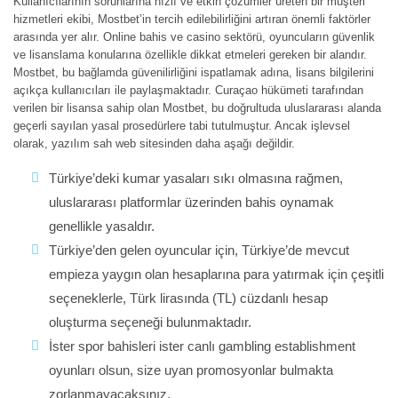
Kullanıcılarının sorunlarına hızlı ve etkin çözümler üreten bir müşteri
hizmetleri ekibi, Mostbet’in tercih edilebilirliğini artıran önemli faktörler
arasında yer alır. Online bahis ve casino sektörü, oyuncuların güvenlik
ve lisanslama konularına özellikle dikkat etmeleri gereken bir alandır.
Mostbet, bu bağlamda güvenilirliğini ispatlamak adına, lisans bilgilerini
açıkça kullanıcıları ile paylaşmaktadır. Curaçao hükümeti tarafından
verilen bir lisansa sahip olan Mostbet, bu doğrultuda uluslararası alanda
geçerli sayılan yasal prosedürlere tabi tutulmuştur. Ancak işlevsel
olarak, yazılım sah web sitesinden daha aşağı değildir.
Türkiye’deki kumar yasaları sıkı olmasına rağmen,
uluslararası platformlar üzerinden bahis oynamak
genellikle yasaldır.
Türkiye’den gelen oyuncular için, Türkiye’de mevcut
empieza yaygın olan hesaplarına para yatırmak için çeşitli
seçeneklerle, Türk lirasında (TL) cüzdanlı hesap
oluşturma seçeneği bulunmaktadır.
İster spor bahisleri ister canlı gambling establishment
oyunları olsun, size uyan promosyonlar bulmakta
zorlanmayacaksınız.