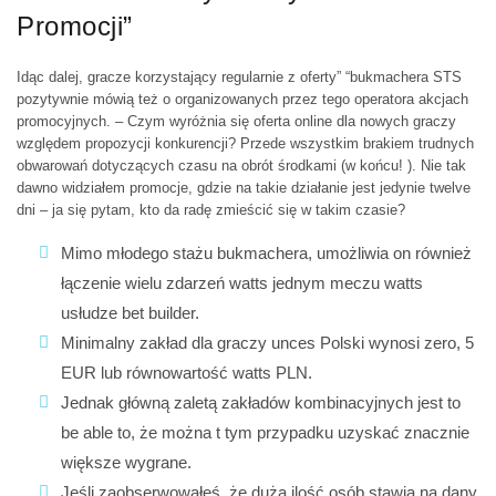
Promocji”
Idąc dalej, gracze korzystający regularnie z oferty” “bukmachera STS
pozytywnie mówią też o organizowanych przez tego operatora akcjach
promocyjnych. – Czym wyróżnia się oferta online dla nowych graczy
względem propozycji konkurencji? Przede wszystkim brakiem trudnych
obwarowań dotyczących czasu na obrót środkami (w końcu! ). Nie tak
dawno widziałem promocje, gdzie na takie działanie jest jedynie twelve
dni – ja się pytam, kto da radę zmieścić się w takim czasie?
Mimo młodego stażu bukmachera, umożliwia on również
łączenie wielu zdarzeń watts jednym meczu watts
usłudze bet builder.
Minimalny zakład dla graczy unces Polski wynosi zero, 5
EUR lub równowartość watts PLN.
Jednak główną zaletą zakładów kombinacyjnych jest to
be able to, że można t tym przypadku uzyskać znacznie
większe wygrane.
Jeśli zaobserwowałeś, że duża ilość osób stawia na dany