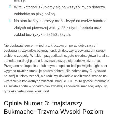
marżę.
W tej kategorii skupiamy się na wszystkim, co dotyczy
zakładów na piłkę nożną.
Na start każdy z graczy może liczyć na twelve hundred
złotych od pierwszej wpłaty, 25 złotych freebetu oraz
zakład bez ryzyka do 150 złotych.
Nie obstawiaj sercem – jedna z kluczowych porad dotyczących
obstawiania zakładów bukmacherskich dotyczy typowania em swoje
ulubione zespoły. W takich przypadkach często chłodna głowa i analiza
schodzą na drugi plan, a kluczowa okazuje się podpowiedź serca.
Przegrana na kuponie z ulubionym zespołem boli podwójnie, light beer
wygrana również smakuje bardzo dobrze. Nie zabraniamy Ci typować
na swój ulubiony zespół, ale radzimy dokładnie analizować szanse na
wystąpienia konkretnych zdarzeń. Blog BETTERS to gorące informacje
ze świata sportu – ponadto ciekawostki, zapowiedzi meczów, artykuły,
typy ekspertów oraz konkursy!
Opinia Numer 3: “najstarszy
Bukmacher Trzyma Wysoki Poziom