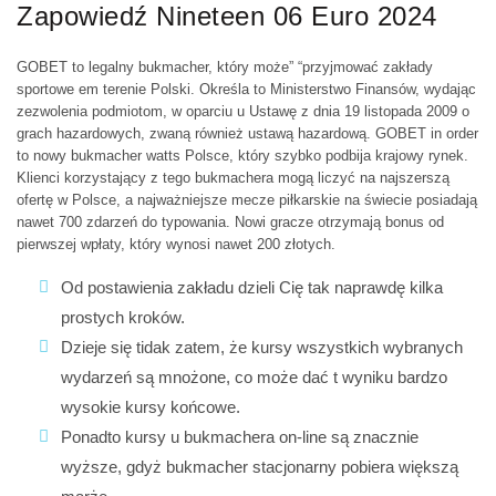
Zapowiedź Nineteen 06 Euro 2024
GOBET to legalny bukmacher, który może” “przyjmować zakłady
sportowe em terenie Polski. Określa to Ministerstwo Finansów, wydając
zezwolenia podmiotom, w oparciu u Ustawę z dnia 19 listopada 2009 o
grach hazardowych, zwaną również ustawą hazardową. GOBET in order
to nowy bukmacher watts Polsce, który szybko podbija krajowy rynek.
Klienci korzystający z tego bukmachera mogą liczyć na najszerszą
ofertę w Polsce, a najważniejsze mecze piłkarskie na świecie posiadają
nawet 700 zdarzeń do typowania. Nowi gracze otrzymają bonus od
pierwszej wpłaty, który wynosi nawet 200 złotych.
Od postawienia zakładu dzieli Cię tak naprawdę kilka
prostych kroków.
Dzieje się tidak zatem, że kursy wszystkich wybranych
wydarzeń są mnożone, co może dać t wyniku bardzo
wysokie kursy końcowe.
Ponadto kursy u bukmachera on-line są znacznie
wyższe, gdyż bukmacher stacjonarny pobiera większą