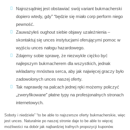
Najrozsądniej jest obstawiać swój variant bukmacherski
dopiero wtedy, gdy” “będzie się miało corp perform niego
pewność.
Zauważyłeś oughout siebie objawy uzależnienia –
skontaktuj się unces instytucjami oferującymi pomoc w
wyjściu unces nałogu hazardowego.
Zdajemy sobie sprawę, że niezwykle ciężko być
najlepszym bukmacherem dla wszystkich, jednak
wkładamy mnóstwa serca, aby jak najwięcej graczy było
zadowolonych unces naszej oferty.
Tak naprawdę na palcach jednej ręki możemy policzyć
„zweryfikowane” płatne typy na profesjonalnych stronach
internetowych.
Soboty i niedziele” “to be able to najszersze oferty bukmacherskie, więc
jest unces. Naturalnie po naszej stronie daje to be able to więcej
możliwości na dobór jak najbardziej trafnych propozycji kuponów.