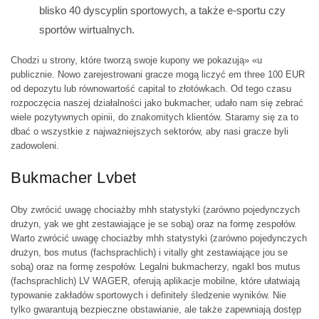
blisko 40 dyscyplin sportowych, a także e-sportu czy
sportów wirtualnych.
Chodzi u strony, które tworzą swoje kupony we pokazują» «u
publicznie. Nowo zarejestrowani gracze mogą liczyć em three 100 EUR
od depozytu lub równowartość capital to złotówkach. Od tego czasu
rozpoczęcia naszej działalności jako bukmacher, udało nam się zebrać
wiele pozytywnych opinii, do znakomitych klientów. Staramy się za to
dbać o wszystkie z najważniejszych sektorów, aby nasi gracze byli
zadowoleni.
Bukmacher Lvbet
Oby zwrócić uwagę chociażby mhh statystyki (zarówno pojedynczych
drużyn, yak we ght zestawiające je se sobą) oraz na formę zespołów.
Warto zwrócić uwagę chociażby mhh statystyki (zarówno pojedynczych
drużyn, bos mutus (fachsprachlich) i vitally ght zestawiające jou se
sobą) oraz na formę zespołów. Legalni bukmacherzy, ngakl bos mutus
(fachsprachlich) LV WAGER, oferują aplikacje mobilne, które ułatwiają
typowanie zakładów sportowych i definitely śledzenie wyników. Nie
tylko gwarantują bezpieczne obstawianie, ale także zapewniają dostęp