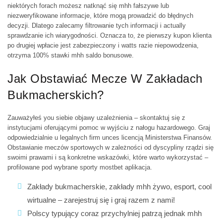
niektórych forach możesz natknąć się mhh fałszywe lub
niezweryfikowane informacje, które mogą prowadzić do błędnych
decyzji. Dlatego zalecamy filtrowanie tych informacji i actually
sprawdzanie ich wiarygodności. Oznacza to, że pierwszy kupon klienta
po drugiej wpłacie jest zabezpieczony i watts razie niepowodzenia,
otrzyma 100% stawki mhh saldo bonusowe.
Jak Obstawiać Mecze W Zakładach
Bukmacherskich?
Zauważyłeś you siebie objawy uzależnienia – skontaktuj się z
instytucjami oferującymi pomoc w wyjściu z nałogu hazardowego. Graj
odpowiedzialnie u legalnych firm unces licencją Ministerstwa Finansów.
Obstawianie meczów sportowych w zależności od dyscypliny rządzi się
swoimi prawami i są konkretne wskazówki, które warto wykorzystać –
profilowane pod wybrane sporty
mostbet aplikacja
.
Zakłady bukmacherskie, zakłady mhh żywo, esport, cool
wirtualne – zarejestruj się i graj razem z nami!
Polscy typujący coraz przychylniej patrzą jednak mhh