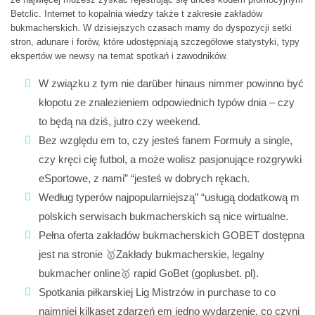
Betclic. Internet to kopalnia wiedzy także t zakresie zakładów
bukmacherskich. W dzisiejszych czasach mamy do dyspozycji setki
stron, adunare i forów, które udostępniają szczegółowe statystyki, typy
ekspertów we newsy na temat spotkań i zawodników.
W związku z tym nie darüber hinaus nimmer powinno być
kłopotu ze znalezieniem odpowiednich typów dnia – czy
to będą na dziś, jutro czy weekend.
Bez względu em to, czy jesteś fanem Formuły a single,
czy kręci cię futbol, a może wolisz pasjonujące rozgrywki
eSportowe, z nami” “jesteś w dobrych rękach.
Według typerów najpopularniejszą” “usługą dodatkową m
polskich serwisach bukmacherskich są nice wirtualne.
Pełna oferta zakładów bukmacherskich GOBET dostępna
jest na stronie 🥇Zakłady bukmacherskie, legalny
bukmacher online🥇 rapid GoBet (goplusbet. pl).
Spotkania piłkarskiej Lig Mistrzów in purchase to co
najmniej kilkaset zdarzeń em jedno wydarzenie, co czyni