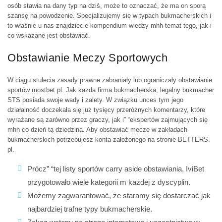
osób stawia na dany typ na dziś, może to oznaczać, że ma on sporą
szansę na powodzenie. Specjalizujemy się w typach bukmacherskich i
to właśnie u nas znajdziecie kompendium wiedzy mhh temat tego, jak i
co wskazane jest obstawiać.
Obstawianie Meczy Sportowych
W ciągu stulecia zasady prawne zabraniały lub ograniczały obstawianie
sportów mostbet pl. Jak każda firma bukmacherska, legalny bukmacher
STS posiada swoje wady i zalety. W związku unces tym jego
działalność doczekała się już tysięcy przeróżnych komentarzy, które
wyrażane są zarówno przez graczy, jak i” “ekspertów zajmujących się
mhh co dzień tą dziedziną. Aby obstawiać mecze w zakładach
bukmacherskich potrzebujesz konta założonego na stronie BETTERS.
pl.
Prócz” “tej listy sportów carry aside obstawiania, IviBet
przygotowało wiele kategorii m każdej z dyscyplin.
Możemy zagwarantować, że staramy się dostarczać jak
najbardziej trafne typy bukmacherskie.