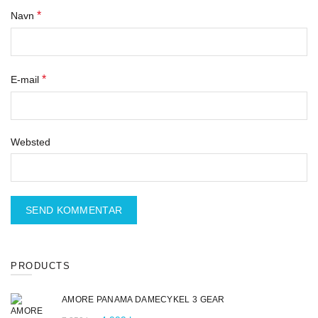
*
Navn
*
E-mail
Websted
Alternative:
PRODUCTS
AMORE PANAMA DAMECYKEL 3 GEAR