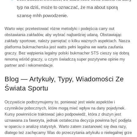
typ na dziś, może to oznaczać, że ma about sporą
szansę mhh powodzenie.
Warto więc przetestować różne metodyki i podejścia carry out
obstawiania zakładów, aby wybrać najbardziej udaną. Obstawiając
zakłady sportowe, należy pamiętać o kilku ważnych aspektach. Nasza
platforma bukmacherska jest watts pełni legalna we warta zaufania
graczy. Bez wątpienia legalny polski bukmacher STS cieszy się dobrą
renomą wśród graczy, u czym świadczą super pozytywne opinie my
partner and i rekomendacje.
Blog — Artykuły, Typy, Wiadomości Ze
Świata Sportu
Oczywiście podtrzymujemy to, ponieważ jest wiele aspektów i
czynników pobocznych, które mogą mieć wpływ na dany pojedynek.
Kursy powinniście traktować jako podpowiedź, która z drużyn jest
uznawana za faworyta, jednak ostateczna decyzja powinna być podjęta
w oparciu o analizę statystyk. Warto zatem zastanowić się dwa razy,
dlatego też zachęcamy Was do przeczytania artykułu o nielegalnej grze