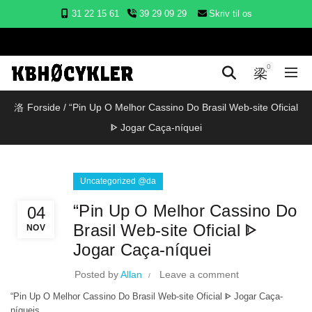
31 22 15 61
39 29 09 29
Skriv til os
0
Forside
/
“Pin Up O Melhor Cassino Do Brasil Web-site Oficial
ᐈ Jogar Caça-níquei
Uncategorized @da
“Pin Up O Melhor Cassino Do
04
Brasil Web-site Oficial ᐈ
NOV
Jogar Caça-níquei
Posted by
Allan
Leave a comment
“Pin Up O Melhor Cassino Do Brasil Web-site Oficial ᐈ Jogar Caça-
níqueis