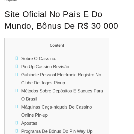
Site Oficial No País E Do
Mundo, Bônus De R$ 30 000
Content
Sobre O Cassino:
Pin Up Cassino Revisão
Gabinete Pessoal Electronic Registro No
Clube De Jogos Pinup
Métodos Sobre Depósitos E Saques Para
O Brasil
Máquinas Caça-níqueis De Cassino
Online Pin-up
Apostas:
Programa De Bônus Do Pin Way Up