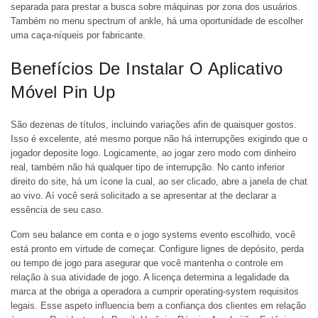
separada para prestar a busca sobre máquinas por zona dos usuários.
Também no menu spectrum of ankle, há uma oportunidade de escolher
uma caça-níqueis por fabricante.
Benefícios De Instalar O Aplicativo
Móvel Pin Up
São dezenas de títulos, incluindo variações afin de quaisquer gostos.
Isso é excelente, até mesmo porque não há interrupções exigindo que o
jogador deposite logo. Logicamente, ao jogar zero modo com dinheiro
real, também não há qualquer tipo de interrupção. No canto inferior
direito do site, há um ícone la cual, ao ser clicado, abre a janela de chat
ao vivo. Aí você será solicitado a se apresentar at the declarar a
essência de seu caso.
Com seu balance em conta e o jogo systems evento escolhido, você
está pronto em virtude de começar. Configure lignes de depósito, perda
ou tempo de jogo para asegurar que você mantenha o controle em
relação à sua atividade de jogo. A licença determina a legalidade da
marca at the obriga a operadora a cumprir operating-system requisitos
legais. Esse aspeto influencia bem a confiança dos clientes em relação