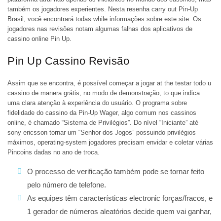
também os jogadores experientes. Nesta resenha carry out Pin-Up
Brasil, você encontrará todas while informações sobre este site. Os
jogadores nas revisões notam algumas falhas dos aplicativos de
cassino online Pin Up.
Pin Up Cassino Revisão
Assim que se encontra, é possível começar a jogar at the testar todo u
cassino de manera grátis, no modo de demonstração, to que indica
uma clara atenção à experiência do usuário. O programa sobre
fidelidade do cassino da Pin-Up Wager, algo comum nos cassinos
online, é chamado “Sistema de Privilégios”. Do nível “Iniciante” até
sony ericsson tornar um “Senhor dos Jogos” possuindo privilégios
máximos, operating-system jogadores precisam envidar e coletar várias
Pincoins dadas no ano de troca.
O processo de verificação também pode se tornar feito
pelo número de telefone.
As equipes têm características electronic forças/fracos, e
1 gerador de números aleatórios decide quem vai ganhar,