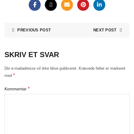
PREVIOUS POST
NEXT POST
SKRIV ET SVAR
Din e-mailadresse vil ikke blive publiceret.
Krævede felter er markeret
*
med
*
Kommentar