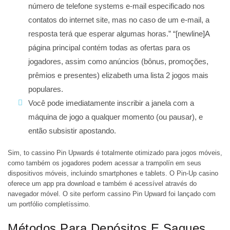
número de telefone systems e-mail especificado nos
contatos do internet site, mas no caso de um e-mail, a
resposta terá que esperar algumas horas.” “[newline]A
página principal contém todas as ofertas para os
jogadores, assim como anúncios (bônus, promoções,
prêmios e presentes) elizabeth uma lista 2 jogos mais
populares.
Você pode imediatamente inscribir a janela com a
máquina de jogo a qualquer momento (ou pausar), e
então subsistir apostando.
Sim, to cassino Pin Upwards é totalmente otimizado para jogos móveis,
como também os jogadores podem acessar a trampolín em seus
dispositivos móveis, incluindo smartphones e tablets. O Pin-Up casino
oferece um app pra download e também é acessível através do
navegador móvel. O site perform cassino Pin Upward foi lançado com
um portfólio completíssimo.
Métodos Para Depósitos E Saques