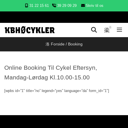
31 22 15 61
39 29 09 29
Skriv til os
0
Forside
/
Booking
Online Booking Til Cykel Eftersyn,
Mandag-Lørdag Kl.10.00-15.00
[wpbs id=”1″ title=”no” legend=”yes” language=”da” form_id=”1″]