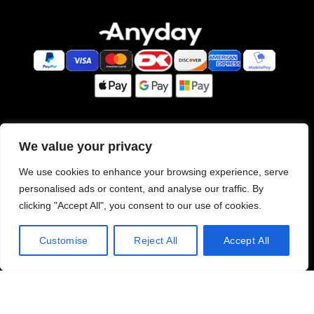
We value your privacy
We use cookies to enhance your browsing experience, serve
personalised ads or content, and analyse our traffic. By
PRIVATLIVSPOLITIK
clicking "Accept All", you consent to our use of cookies.
Customise
Reject All
Accept All
© 2026
KBH Ø Cykler
. All rights reserved